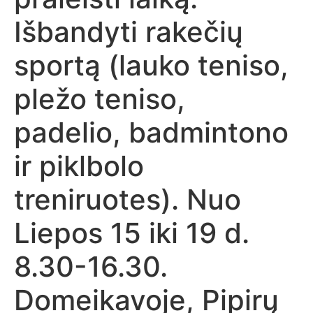
Išbandyti rakečių
sportą (lauko teniso,
pležo teniso,
padelio, badmintono
ir piklbolo
treniruotes). Nuo
Liepos 15 iki 19 d.
8.30-16.30.
Domeikavoje, Pipirų