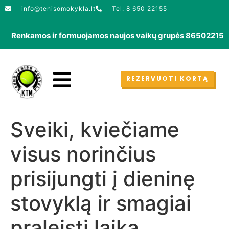
info@tenisomokykla.lt
Tel: 8 650 22155
amos ir formuojamos naujos vaikų grupės 865022155
REZERVUOTI KORTĄ
Sveiki, kviečiame
visus norinčius
prisijungti į dieninę
stovyklą ir smagiai
praleisti laiką.