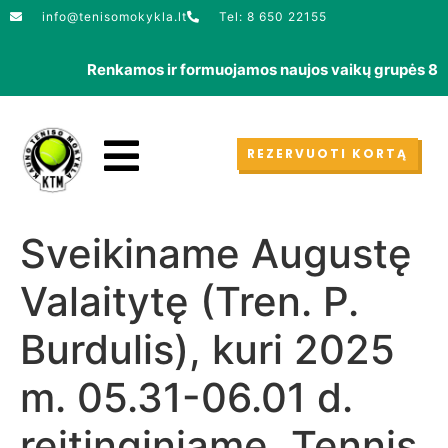
info@tenisomokykla.lt
Tel: 8 650 22155
Renkamos ir formuojamos naujos vaikų grupės 8650221
REZERVUOTI KORTĄ
Sveikiname Augustę
Valaitytę (Tren. P.
Burdulis), kuri 2025
m. 05.31-06.01 d.
reitinginiame, Tennis